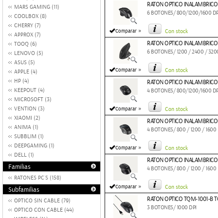
RATON OPTICO INALAMBRIC
MARS GAMING (11)
6 BOTONES/ 800/1200/1600 D
COOLBOX (8)
CHERRY (7)
»
Comparar
Con stock
APPROX (7)
RATON OPTICO INALAMBRIC
TOOQ (6)
6 BOTONES/ 1200 / 2400 / 320
LENOVO (5)
ASUS (5)
»
Comparar
Con stock
APPLE (4)
HP (4)
RATON OPTICO INALAMBRIC
KEEPOUT (4)
4 BOTONES/ 800/1200/1600 D
MICROSOFT (3)
»
VENTION (3)
Comparar
Con stock
XIAOMI (2)
RATON OPTICO INALAMBRIC
ANIMA (1)
4 BOTONES/ 800 / 1200 / 1600
SUBBLIM (1)
DEEPGAMING (1)
»
Comparar
Con stock
DELL (1)
RATON OPTICO INALAMBRIC
Familias
4 BOTONES/ 800 / 1200 / 1600
RATONES PC´S (158)
»
Comparar
Con stock
Subfamilias
RATON OPTICO TQM-1001-B 
OPTICO SIN CABLE (79)
3 BOTONES/ 1000 DPI
OPTICO CON CABLE (44)