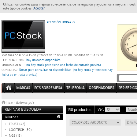
Utilizamos cookies para mejorar su experiencia de navegación y ayudarnos a mejorar nuestro
este tipo de cookies.
Aceptar
ATENCIÓN HORARIO
Mañanas de 9:00 a 13:00 y tardes de 17:00 a 20:00.
Sábados de 11 a 13:30
LEYENDA:
STOCK:
hay unidades disponibles
PROXIMAMENTE
: no hay stock pero tiene una fecha de entrada prevista.
CONSULTAR
: llamar para consultar su disponibilidad (no hay stock y tampoco hay
fecha de entrada prevista)
.
MARCAS
PC'S SOBREMESA
TELEFONIA
ORDENADORES
PERIFERIC
Ratones pc´s
Inicio
>
REFINAR BÚSQUEDA
Ver:
158 productos
Marcas
TRUST (42)
LOGITECH (30)
NGS (13)