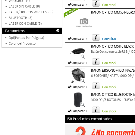
WIRELESS (14)
»
Comparar
Con stock
LASER SIN CABLE (9)
LASER/OPTICOS WIRELESS (6)
RATON OPTICO MM55 NEGR
BLUETOOTH (3)
LASER CON CABLE (3)
Parámetros
Dpi(Puntos Por Pulgada)
»
Comparar
Consultar
Color del Producto
RATON OPTICO MS116 BLACK 5
Ratón Óptico con cable USB / 100
»
Comparar
Con stock
RATON ERGONOMICO INALA
6 BOTONES/ HASTA 4000 DPI
»
Comparar
Con stock
RATON OPTICO BLUETOOTH 
1600 DPI/3 BOTONES + RUEDA
»
Comparar
Con stock
158 Productos encontrados