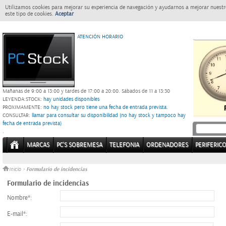
Utilizamos cookies para mejorar su experiencia de navegación y ayudarnos a mejorar nuestro
este tipo de cookies.
Aceptar
ATENCIÓN HORARIO
Mañanas de 9:00 a 13:00 y tardes de 17:00 a 20:00.
Sábados de 11 a 13:30
LEYENDA:
STOCK:
hay unidades disponibles
PROXIMAMENTE
: no hay stock pero tiene una fecha de entrada prevista.
CONSULTAR
: llamar para consultar su disponibilidad (no hay stock y tampoco hay
fecha de entrada prevista)
.
MARCAS
PC'S SOBREMESA
TELEFONIA
ORDENADORES
PERIFERIC
Formulario de incidencias
Inicio
>
Formulario de incidencias
Nombre*:
E-mail*: