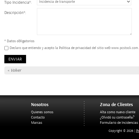
Tipo Incidencia*:
Descripción*:
* Datos obligatorios
Declaro que entiendo y acepto la
Politica de privacidad
del sitio web
www.pcstock.com.
«
Volver
Nosotros
Zona de Clientes
Quienes somos
Alta como nuevo cliente
Contacto
¿Olvidó su contraseña?
Marcas
Formulario de Incidencias
Po
Copyright © 2026 |