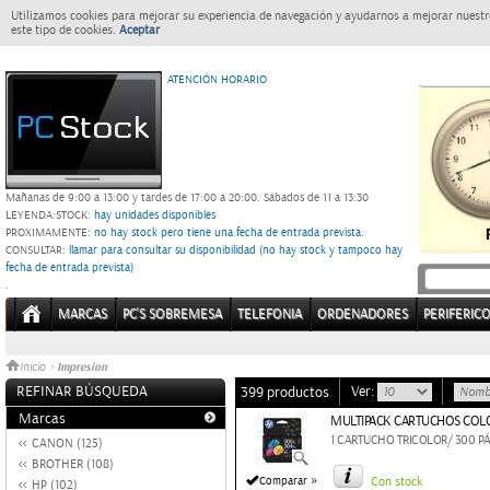
Utilizamos cookies para mejorar su experiencia de navegación y ayudarnos a mejorar nuestro
este tipo de cookies.
Aceptar
ATENCIÓN HORARIO
Mañanas de 9:00 a 13:00 y tardes de 17:00 a 20:00.
Sábados de 11 a 13:30
LEYENDA:
STOCK:
hay unidades disponibles
PROXIMAMENTE
: no hay stock pero tiene una fecha de entrada prevista.
CONSULTAR
: llamar para consultar su disponibilidad (no hay stock y tampoco hay
fecha de entrada prevista)
.
MARCAS
PC'S SOBREMESA
TELEFONIA
ORDENADORES
PERIFERIC
Impresion
Inicio
>
REFINAR BÚSQUEDA
Ver:
399 productos
Marcas
MULTIPACK CARTUCHOS COLOR
1 CARTUCHO TRICOLOR/ 300 P
CANON (125)
BROTHER (108)
»
Comparar
Con stock
HP (102)