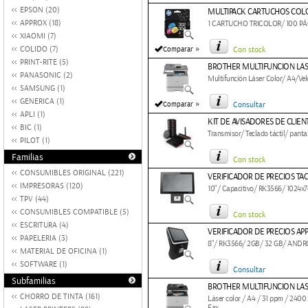
EPSON (20)
MULTIPACK CARTUCHOS COLOR
APPROX (18)
1 CARTUCHO TRICOLOR/ 100 PÁ
XIAOMI (7)
»
COLIDO (7)
Comparar
Con stock
PRINT-RITE (5)
BROTHER MULTIFUNCION LA
PANASONIC (2)
Multifunción Láser Color/ A4/Vel
SAMSUNG (1)
GENERICA (1)
»
Comparar
Consultar
APLI (1)
KIT DE AVISADORES DE CLIEN
BIC (1)
Transmisor/ Teclado táctil/ panta
PILOT (1)
Familias
Con stock
CONSUMIBLES ORIGINAL (221)
VERIFICADOR DE PRECIOS TA
IMPRESORAS (120)
10"/ Capacitivo/ RK3566/ 1024x
TPV (44)
CONSUMIBLES COMPATIBLE (5)
Con stock
ESCRITURA (4)
VERIFICADOR DE PRECIOS AP
PAPELERIA (3)
8"/ RK3566/ 2GB/ 32 GB/ ANDROI
MATERIAL DE OFICINA (1)
SOFTWARE (1)
Consultar
Subfamilias
BROTHER MULTIFUNCION LA
CHORRO DE TINTA (161)
Láser color / A4 / 31 ppm / 2400
Fax