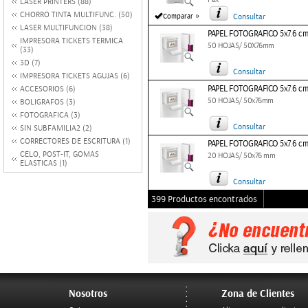
LASER PRINTERS (88)
CHORRO TINTA MULTIFUNC. (50)
»
Comparar
Consultar
LASER MULTIFUNCION (38)
PAPEL FOTOGRAFICO 5x7.6 cm
IMPRESORA TICKETS TERMICA
50 HOJAS/ 50X76mm
(33)
3D (7)
Consultar
IMPRESORA TICKETS AGUJAS (6)
PAPEL FOTOGRAFICO 5x7.6 cm
ACCESORIOS (6)
50 HOJAS/ 50x76mm
BOLIGRAFOS (3)
FOTOGRAFICA (3)
Consultar
SIN SUBFAMILIA2 (2)
CORRECTORES DE ESCRITURA (1)
PAPEL FOTOGRAFICO 5x7.6 cm
CELO, POST-IT, GOMAS
20 HOJAS/ 50x76 mm
ELASTICAS (1)
Consultar
399 Productos encontrados
Nosotros
Zona de Clientes