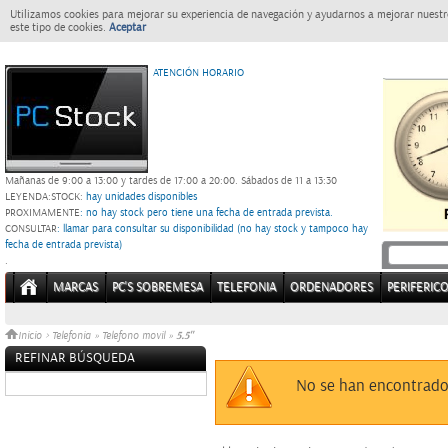
Utilizamos cookies para mejorar su experiencia de navegación y ayudarnos a mejorar nuestro
este tipo de cookies.
Aceptar
ATENCIÓN HORARIO
Mañanas de 9:00 a 13:00 y tardes de 17:00 a 20:00.
Sábados de 11 a 13:30
LEYENDA:
STOCK:
hay unidades disponibles
PROXIMAMENTE
: no hay stock pero tiene una fecha de entrada prevista.
CONSULTAR
: llamar para consultar su disponibilidad (no hay stock y tampoco hay
fecha de entrada prevista)
.
MARCAS
PC'S SOBREMESA
TELEFONIA
ORDENADORES
PERIFERIC
5.5"
Inicio
>
Telefonia
»
Telefono movil
»
REFINAR BÚSQUEDA
Sin datos
No se han encontrado