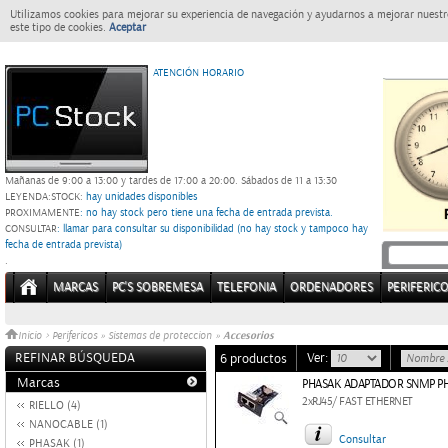
Utilizamos cookies para mejorar su experiencia de navegación y ayudarnos a mejorar nuestro
este tipo de cookies.
Aceptar
ATENCIÓN HORARIO
Mañanas de 9:00 a 13:00 y tardes de 17:00 a 20:00.
Sábados de 11 a 13:30
LEYENDA:
STOCK:
hay unidades disponibles
PROXIMAMENTE
: no hay stock pero tiene una fecha de entrada prevista.
CONSULTAR
: llamar para consultar su disponibilidad (no hay stock y tampoco hay
fecha de entrada prevista)
.
MARCAS
PC'S SOBREMESA
TELEFONIA
ORDENADORES
PERIFERIC
Accesorios
Inicio
>
Perifericos
»
Sistemas de proteccion
»
REFINAR BÚSQUEDA
Ver:
6 productos
Marcas
PHASAK ADAPTADOR SNMP P
2xRJ45/ FAST ETHERNET
RIELLO (4)
NANOCABLE (1)
Consultar
PHASAK (1)