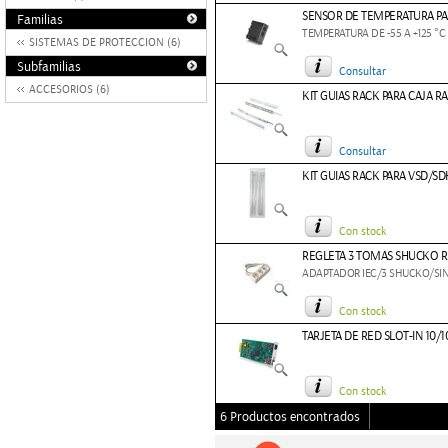
SENSOR DE TEMPERATURA PA
Familias
TEMPERATURA DE -55 A +125 °C
SISTEMAS DE PROTECCION (6)
Subfamilias
Consultar
ACCESORIOS (6)
KIT GUIAS RACK PARA CAJA R
Consultar
KIT GUIAS RACK PARA VSD/SD
Con stock
REGLETA 3 TOMAS SHUCKO R
ADAPTADOR IEC/3 SHUCKO/SIN
Con stock
TARJETA DE RED SLOT-IN 10/
Con stock
6 Productos encontrados