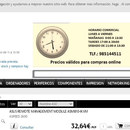
egación y ayudarnos a mejorar nuestro sitio web. Para obtener más información, haga . Al con
s de 11 a 13:30
rada prevista.
ay stock y tampoco hay
A
ORDENADORES
PERIFERICOS
COMPONENTES
IMPRESION
NETWORKING
e
Ver:
tos
ASUS REMOTE MANAGEMENT MODULE ASMB10-IKVM
ASPEED 2600
32,64€
CO
uds.
PVP
Consultar