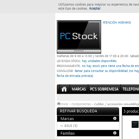
Utilizamos cookies para mejorar su experiencia de nav
este tipo de cookies.
Aceptar
ATENCIÓN HORARIO
Mañanas de 9:00 a 13:00 y tardes de 17:00 a 20:00.
Sábado
LEYENDA:
STOCK:
hay unidades disponibles
PROXIMAMENTE
: no hay stock pero tiene una fecha de ent
CONSULTAR
: llamar para consultar su disponibilidad (no h
fecha de entrada prevista)
.
MARCAS
PC'S SOBREMESA
TELEFONI
Cables / accesorios ensamblaj
Inicio
>
Componentes
»
REFINAR BÚSQUEDA
3 produc
Marcas
ASUS (3)
Familias