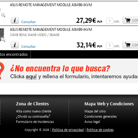
ASUS REMOTE MANAGEMENT MODULE ASMB8-IKVM
27,29€
CO
uds.
PVP
Consultar
ASUS REMOTE MANAGEMENT MODULE ASMB9-IKVM
32MB ROM/ 64MB VIDEO / 384MB
32,14€
CO
uds.
PVP
Consultar
tos encontrados
Zona de Clientes
Mapa Web y Condiciones
Alta como nuevo cliente
Mapa del sitio
¿Olvidó su contraseña?
Condiciones generales
Formulario de Incidencias
Aviso legal
Politica de privacidad
Política de cookies
Copyright © 2026 |
|