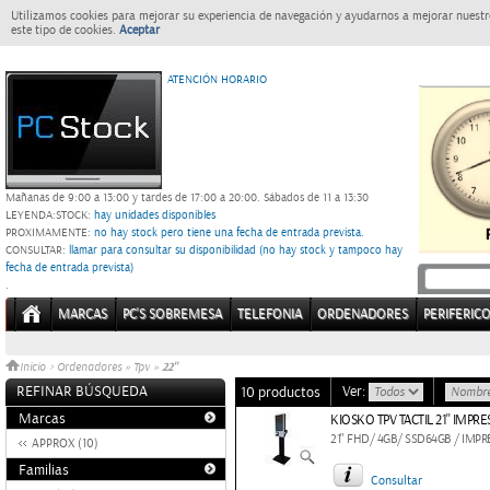
Utilizamos cookies para mejorar su experiencia de navegación y ayudarnos a mejorar nuestro
este tipo de cookies.
Aceptar
ATENCIÓN HORARIO
Mañanas de 9:00 a 13:00 y tardes de 17:00 a 20:00.
Sábados de 11 a 13:30
LEYENDA:
STOCK:
hay unidades disponibles
PROXIMAMENTE
: no hay stock pero tiene una fecha de entrada prevista.
CONSULTAR
: llamar para consultar su disponibilidad (no hay stock y tampoco hay
fecha de entrada prevista)
.
MARCAS
PC'S SOBREMESA
TELEFONIA
ORDENADORES
PERIFERIC
22"
Inicio
>
Ordenadores
»
Tpv
»
REFINAR BÚSQUEDA
Ver:
10 productos
Marcas
KIOSKO TPV TACTIL 21'' IM
21" FHD/ 4GB/ SSD64GB / IMP
APPROX (10)
Familias
Consultar