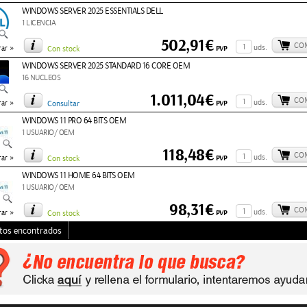
WINDOWS SERVER 2025 ESSENTIALS DELL
1 LICENCIA
502,91€
CO
»
uds.
PVP
ar
Con stock
WINDOWS SERVER 2025 STANDARD 16 CORE OEM
16 NUCLEOS
1.011,04€
CO
»
uds.
PVP
ar
Consultar
WINDOWS 11 PRO 64 BITS OEM
1 USUARIO/ OEM
118,48€
CO
»
uds.
PVP
ar
Con stock
WINDOWS 11 HOME 64 BITS OEM
1 USUARIO/ OEM
98,31€
CO
»
uds.
PVP
ar
Con stock
tos encontrados