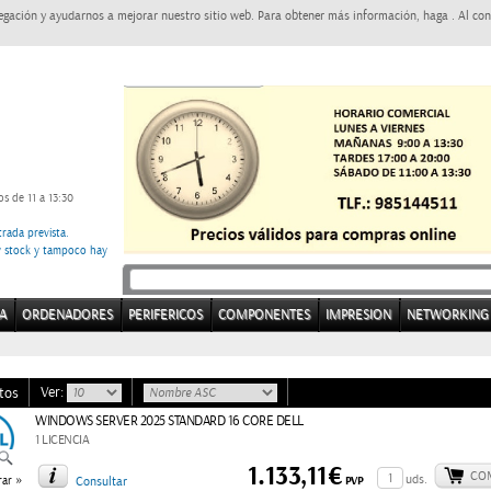
egación y ayudarnos a mejorar nuestro sitio web. Para obtener más información, haga . Al con
s de 11 a 13:30
rada prevista.
ay stock y tampoco hay
A
ORDENADORES
PERIFERICOS
COMPONENTES
IMPRESION
NETWORKING
Ver:
tos
WINDOWS SERVER 2025 STANDARD 16 CORE DELL
1 LICENCIA
1.133,11€
CO
»
uds.
PVP
ar
Consultar