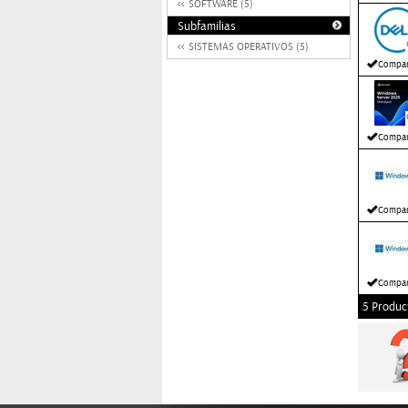
SOFTWARE (5)
Subfamilias
SISTEMAS OPERATIVOS (5)
Compar
Compar
Compar
Compar
5 Produc