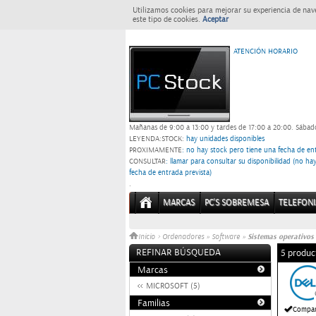
Utilizamos cookies para mejorar su experiencia de nav
este tipo de cookies.
Aceptar
ATENCIÓN HORARIO
Mañanas de 9:00 a 13:00 y tardes de 17:00 a 20:00.
Sábado
LEYENDA:
STOCK:
hay unidades disponibles
PROXIMAMENTE
: no hay stock pero tiene una fecha de ent
CONSULTAR
: llamar para consultar su disponibilidad (no h
fecha de entrada prevista)
.
MARCAS
PC'S SOBREMESA
TELEFONI
Sistemas operativos
Inicio
>
Ordenadores
»
Software
»
REFINAR BÚSQUEDA
5 produc
Marcas
MICROSOFT (5)
Familias
Compar