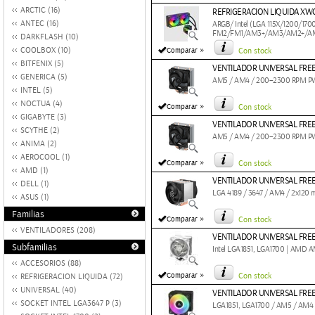
ARCTIC (16)
REFRIGERACION LIQUIDA XW
ANTEC (16)
ARGB/ Intel (LGA 115X/1200/170
FM2/FM1/AM3+/AM3/AM2+/A
DARKFLASH (10)
»
COOLBOX (10)
Comparar
Con stock
BITFENIX (5)
VENTILADOR UNIVERSAL FRE
GENERICA (5)
AM5 / AM4 / 200–2300 RPM PWM
INTEL (5)
NOCTUA (4)
»
Comparar
Con stock
GIGABYTE (3)
VENTILADOR UNIVERSAL FRE
SCYTHE (2)
AM5 / AM4 / 200–2300 RPM PW
ANIMA (2)
AEROCOOL (1)
»
Comparar
Con stock
AMD (1)
VENTILADOR UNIVERSAL FREE
DELL (1)
LGA 4189 / 3647 / AM4 / 2x12
ASUS (1)
Familias
»
Comparar
Con stock
VENTILADORES (208)
VENTILADOR UNIVERSAL FREE
Subfamilias
Intel LGA1851, LGA1700 | AMD 
ACCESORIOS (88)
»
Comparar
Con stock
REFRIGERACION LIQUIDA (72)
UNIVERSAL (40)
VENTILADOR UNIVERSAL FREE
SOCKET INTEL LGA3647 P (3)
LGA1851, LGA1700 / AM5 / AM4