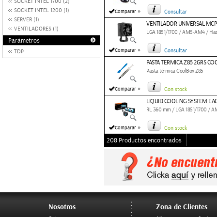
SOCKET INTEL 1700 (2)
SOCKET INTEL 1200 (1)
»
Comparar
Consultar
SERVER (1)
VENTILADOR UNIVERSAL MC
VENTILADORES (1)
LGA 1851/1700 / AM5-AM4 / Has
Parámetros
»
Comparar
Consultar
TDP
PASTA TERMICA Z85 2GRS C
Pasta térmica CoolBox Z85
»
Comparar
Con stock
LIQUID COOLING SYSTEM EAG
RL 360 mm / LGA 1851/1700 /
»
Comparar
Con stock
208 Productos encontrados
Nosotros
Zona de Clientes