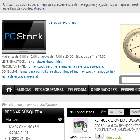
Utilizamos cookies para mejorar su experiencia de navegación y ayudarnos a mejorar nuestro
este tipo de cookies.
Aceptar
ATENCIÓN HORARIO
Mañanas de 9:00 a 13:00 y tardes de 17:00 a 20:00.
Sábados de 11 a 13:30
LEYENDA:
STOCK:
hay unidades disponibles
PROXIMAMENTE
: no hay stock pero tiene una fecha de entrada prevista.
CONSULTAR
: llamar para consultar su disponibilidad (no hay stock y tampoco hay
fecha de entrada prevista)
.
MARCAS
PC'S SOBREMESA
TELEFONIA
ORDENADORES
PERIFERIC
Ventiladores
Inicio
>
Componentes
»
REFINAR BÚSQUEDA
Ver:
208 productos
Marcas
REFRIGERACION LIQUIDA XW
ARGB/ Intel (LGA 115X/1200/170
MARS GAMING (62)
FM2/FM1/AM3+/AM3/AM2+/A
CORSAIR (45)
»
Comparar
Con stock
KEEPOUT (19)