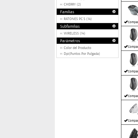
CHERRY (2)
Familias
RATONES PC´S (14)
Compar
Subfamilias
WIRELESS (14)
Parámetros
Compar
Color del Producto
Dpi(Puntos Por Pulgada)
Compar
Compar
Compar