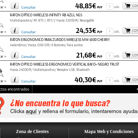
48,85€
CO
»
uds.
PVP
ar
Consultar
RATON OPTICO WIRELESS INFINITY RB AZUL NGS
Multidispositivo/ RF, BT5.1, BT5.1/ Hasta 3200DPI/ Recargable
24,53€
CO
»
uds.
PVP
ar
Consultar
RATON ERGONOMICO PARA ZURDOS WIRELESS MW 4500 CHERRY
Inalámbrico/ Hasta 1200 DPI/ 6 Botones/ Para zurdos
21,68€
CO
»
uds.
PVP
ar
Consultar
RATON OPTICO WIRELESS ERGONOMICO VERTICAL BAYO+ NEGRO TRUST
Hasta 2400DPI/ Multidispositivo/ Receptor USB, Bluetooth
40,30€
CO
»
uds.
PVP
ar
Consultar
ctos encontrados
Zona de Clientes
Mapa Web y Condiciones