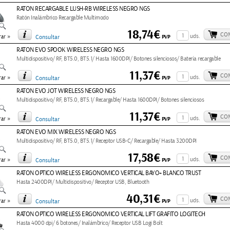
RATON RECARGABLE LUSH-RB WIRELESS NEGRO NGS
Ratón Inalámbrico Recargable Multimodo
18,74€
CO
»
uds.
PVP
ar
Consultar
RATON EVO SPOOK WIRELESS NEGRO NGS
Multidispositivo/ RF, BT5.0, BT5.1/ Hasta 1600DPI/ Botones silenciosos/ Batería recargable
11,37€
CO
»
uds.
PVP
ar
Consultar
RATON EVO JOT WIRELESS NEGRO NGS
Multidispositivo/ RF, BT5.0, BT5.1/ Recargable/ Hasta 1600DPI/ Botones silenciosos
11,37€
CO
»
uds.
PVP
ar
Consultar
RATON EVO MIX WIRELESS NEGRO NGS
Multidispositivo/ RF, BT5.0, BT5.1/ Receptor USB-C/ Recargable/ Hasta 3200DPI
17,58€
CO
»
uds.
PVP
ar
Consultar
RATON OPTICO WIRELESS ERGONOMICO VERTICAL BAYO+ BLANCO TRUST
Hasta 2400DPI/ Multidispositivo/ Receptor USB, Bluetooth
40,31€
CO
»
uds.
PVP
ar
Consultar
RATON OPTICO WIRELESS ERGONOMICO VERTICAL LIFT GRAFITO LOGITECH
Hasta 4000 dpi/ 6 botones/ Inalámbrico/ Receptor USB Logi Bolt