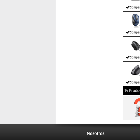
Compar
Compar
Compar
Compar
14 Produ
Nosotros