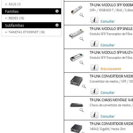
ASUS (1)
TP-LINK MODULO SFP 1000BA
SFP+ / 10GBASE-T / RJ45 / Cobre
Familias
REDES (19)
Consultar
Subfamilias
TP-LINK MODULO SFP SINGL
TARJETAS ETHERNET (19)
Modulo SFP Transceptor de Fibra
Consultar
TP-LINK MODULO SFP MULTI
Modulo SFP Transceptor de Fibr
Próximamente
TP-LINK CONVERTIDOR MEDIO
Convertidor de medios / SFP / 
Consultar
TP-LINK CHASIS MONTAJE 14
Chasis de convertidor de medios
Consultar
TP-LINK CONVERTIDOR MEDIO
1xRJ45/ Gigabit/ Hasta 2km