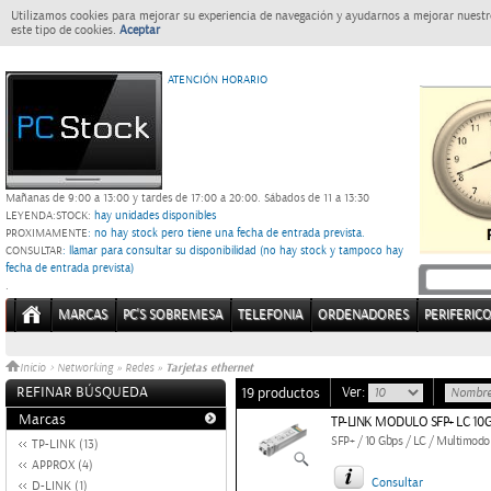
Utilizamos cookies para mejorar su experiencia de navegación y ayudarnos a mejorar nuestro
este tipo de cookies.
Aceptar
ATENCIÓN HORARIO
Mañanas de 9:00 a 13:00 y tardes de 17:00 a 20:00.
Sábados de 11 a 13:30
LEYENDA:
STOCK:
hay unidades disponibles
PROXIMAMENTE
: no hay stock pero tiene una fecha de entrada prevista.
CONSULTAR
: llamar para consultar su disponibilidad (no hay stock y tampoco hay
fecha de entrada prevista)
.
MARCAS
PC'S SOBREMESA
TELEFONIA
ORDENADORES
PERIFERIC
Tarjetas ethernet
Inicio
>
Networking
»
Redes
»
REFINAR BÚSQUEDA
Ver:
19 productos
Marcas
TP-LINK MODULO SFP+ LC 10
SFP+ / 10 Gbps / LC / Multimod
TP-LINK (13)
APPROX (4)
Consultar
D-LINK (1)