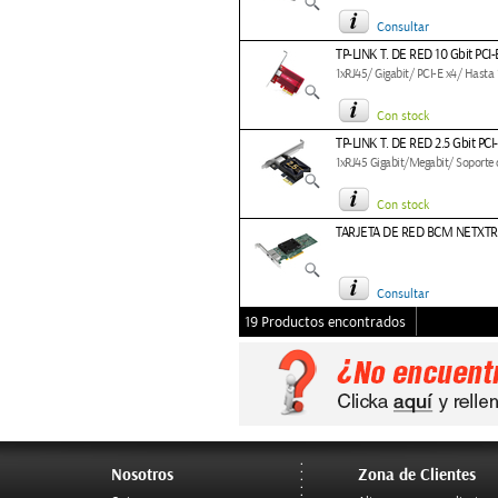
Consultar
TP-LINK T. DE RED 10 Gbit PCI-
1xRJ45/ Gigabit/ PCI-E x4/ Hasta 
Con stock
TP-LINK T. DE RED 2.5 Gbit PCI
1xRJ45 Gigabit/Megabit/ Soporte d
Con stock
TARJETA DE RED BCM NETXTR
Consultar
19 Productos encontrados
Nosotros
Zona de Clientes