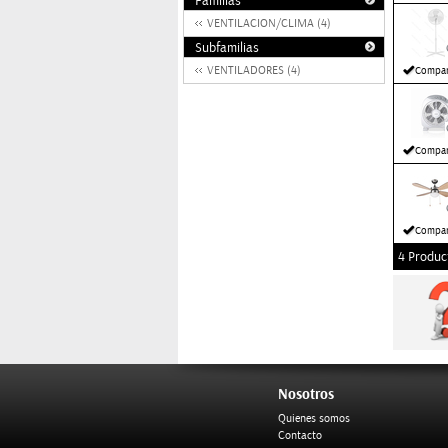
Familias
VENTILACION/CLIMA (4)
Subfamilias
VENTILADORES (4)
Compar
Compar
Compar
4 Produc
Nosotros
Quienes somos
Contacto