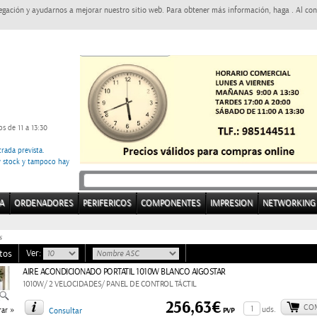
egación y ayudarnos a mejorar nuestro sitio web. Para obtener más información, haga . Al con
s de 11 a 13:30
rada prevista.
ay stock y tampoco hay
A
ORDENADORES
PERIFERICOS
COMPONENTES
IMPRESION
NETWORKING
s
Ver:
tos
AIRE ACONDICIONADO PORTATIL 1010W BLANCO AIGOSTAR
1010W/ 2 VELOCIDADES/ PANEL DE CONTROL TÁCTIL
256,63€
CO
»
uds.
PVP
ar
Consultar