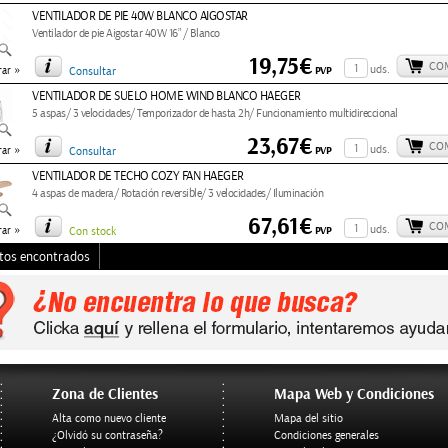
VENTILADOR DE PIE 40W BLANCO AIGOSTAR
Ventilador de pie Aigostar 40W 16” / Blanco
19,75€
CO
»
uds.
PVP
ar
Consultar
VENTILADOR DE SUELO HOME WIND BLANCO HAEGER
5 aspas/ 3 velocidades/ Temporizador de hasta 2h/ Funcionamiento multidireccional
23,67€
CO
»
uds.
PVP
ar
Consultar
VENTILADOR DE TECHO COZY FAN HAEGER
4 aspas de madera/ Rotación reversible/ 3 velocidades/ Iluminación
67,61€
CO
»
uds.
PVP
ar
Con stock
tos encontrados
Zona de Clientes
Mapa Web y Condiciones
Alta como nuevo cliente
Mapa del sitio
¿Olvidó su contraseña?
Condiciones generales