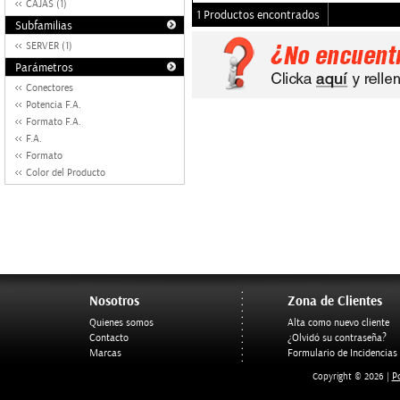
CAJAS (1)
1 Productos encontrados
Subfamilias
SERVER (1)
Parámetros
Conectores
Potencia F.A.
Formato F.A.
F.A.
Formato
Color del Producto
Nosotros
Zona de Clientes
Quienes somos
Alta como nuevo cliente
Contacto
¿Olvidó su contraseña?
Marcas
Formulario de Incidencias
Po
Copyright © 2026 |