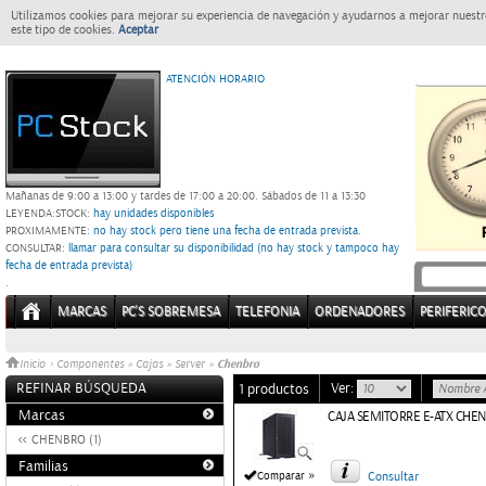
Utilizamos cookies para mejorar su experiencia de navegación y ayudarnos a mejorar nuestro
este tipo de cookies.
Aceptar
ATENCIÓN HORARIO
Mañanas de 9:00 a 13:00 y tardes de 17:00 a 20:00.
Sábados de 11 a 13:30
LEYENDA:
STOCK:
hay unidades disponibles
PROXIMAMENTE
: no hay stock pero tiene una fecha de entrada prevista.
CONSULTAR
: llamar para consultar su disponibilidad (no hay stock y tampoco hay
fecha de entrada prevista)
.
MARCAS
PC'S SOBREMESA
TELEFONIA
ORDENADORES
PERIFERIC
Chenbro
Inicio
>
Componentes
»
Cajas
»
Server
»
REFINAR BÚSQUEDA
Ver:
1 productos
Marcas
CAJA SEMITORRE E-ATX CHEN
CHENBRO (1)
Familias
»
Comparar
Consultar