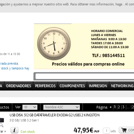
egación y ayudarnos a mejorar nuestro sitio web. Para obtener más información, haga . Al con
s de 11 a 13:30
rada prevista.
ay stock y tampoco hay
A
ORDENADORES
PERIFERICOS
COMPONENTES
IMPRESION
NETWORKING
Ver:
«
1
2
3
…
2
uctos
Página:
USB DISK 512 GB DATATRAVELER EXODIA G2 USB3.2 KINGSTON
512 GB/ USB 3.2 Gen 1
47,95€
CO
»
uds.
PVP
ar
Con stock