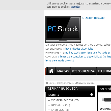
Utilizamos cookies para mejorar su experiencia de nav
este tipo de cookies.
Aceptar
ATENCIÓN HORARIO
Mañanas de 9:00 a 13:00 y tardes de 17:00 a 20:00.
Sábado
LEYENDA:
STOCK:
hay unidades disponibles
PROXIMAMENTE
: no hay stock pero tiene una fecha de ent
CONSULTAR
: llamar para consultar su disponibilidad (no h
fecha de entrada prevista)
.
MARCAS
PC'S SOBREMESA
TELEFONI
Almacenamiento
Inicio
>
Componentes
»
REFINAR BÚSQUEDA
299 prod
Marcas
WESTERN DIGITAL (77)
KINGSTON (58)
Compar
SAMSUNG (48)