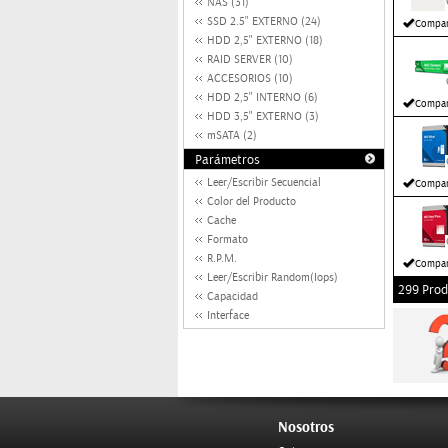
NAS (31)
SSD 2.5" EXTERNO (24)
Compar
HDD 2,5" EXTERNO (18)
RAID SERVER (10)
ACCESORIOS (10)
HDD 2,5" INTERNO (6)
Compar
HDD 3,5" EXTERNO (3)
mSATA (2)
Parámetros
Leer/Escribir Secuencial
Compar
Color del Producto
Cache
Formato
R.P.M.
Compar
Leer/Escribir Random(Iops)
299 Prod
Capacidad
Interface
Nosotros