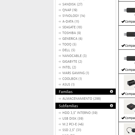
SANDISK (27)
QNAP (19)
SYNOLOGY (14)
A-DATA (11)
Compar
SEAGATE (10)
TOSHIBA (9)
GENERICA (6)
TOOQ (5)
Compar
DELL (5)
NANOCABLE (3)
GIGABYTE (2)
INTEL (2)
Compar
MARS GAMING (1)
COOLBOX (1)
ASUS (1)
Familias
Compar
ALMACENAMIENTO (299)
Subfamilias
HDD 3,5" INTERNO (59)
Compar
USB DISK (59)
M.2 PCI-E (46)
SSD 2,5'' (31)