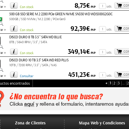
8,75€
CO
»
uds.
PVP
ar
Con stock
500 GB SSD SERIE M.2 2280 PCIe GREEN NVME SN350 WD WDS500G2G0C
500GB / SSD NVMe / M.2 2280 / PCIe Gen3
92,39€
CO
»
uds.
PVP
ar
Con stock
DISCO DURO 8 TB 3.5 " SATA WD BLUE
8TB / 5640 RPM / 3.5" / SATA
349,14€
CO
»
uds.
PVP
ar
Con stock
DISCO DURO 10 TB 3.5" SATA WD RED PLUS
10TB / 7200 RPM / 3.5" / SATA / NAS
451,23€
CO
»
uds.
PVP
ar
Consultar
«
1
2
3
…
2
uctos encontrados
Zona de Clientes
Mapa Web y Condiciones