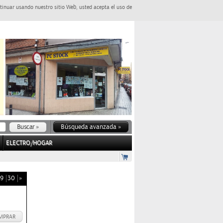
tinuar usando nuestro sitio Web, usted acepta el uso de
Búsqueda avanzada »
ELECTRO/HOGAR
9
30
»
MPRAR