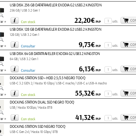
USB DISK 256 GB DATATRAVELER EXODIA G2 USB3.2 KINGSTON
256 GB/ USB 3.2 Gen 1
22,20€
CO
»
uds.
PVP
ar
Con stock
USB DISK 128 GB DATATRAVELER EXODIA G2 USB3.2 KINGSTON
128 GB/ USB 3.2 Gen 1
9,73€
CO
»
uds.
PVP
ar
Consultar
USB DISK 64 GB DATATRAVELER EXODIA G2 USB3.2 KINGSTON
64 GB/ USB 3.2 Gen 1
6,13€
CO
»
uds.
PVP
ar
Consultar
DOCKING STATION SSD + HDD 2.5/3.5 NEGRO TOOQ
USB-C 3.2 GEN 2/ Hasta 10 Gbps/ USB-C macho/ USB-C a USB-A macho
55,32€
CO
»
uds.
PVP
ar
Con stock
DOCKING STATION DUAL SSD NEGRO TOOQ
USB/ Hasta 10Gbps/ Hasta 8TB
41,32€
CO
»
uds.
PVP
ar
Con stock
DOCKING STATION SSD NEGRO TOOQ
USB-C Gen 2x1/ Hasta 10 Gbps/ 8TB