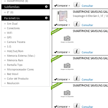
SMARTPHONE (8)
»
Comparar
Consultar
Subfamilias
SMARTPHONE SAMSUNG GALAX
8" (8)
Snapdragon 8 Elite Gen 5 / 8" / 
Parámetros
Sim Dual
»
Comparar
Consultar
Conectores
SMARTPHONE SAMSUNG GALAX
WiFi
GPS
Camara Trasera
S.O.
Hdd/Ssd/Rom
»
Comparar
Consultar
Memoria Externa (Max.)
SMARTPHONE SAMSUNG GALAX
Memoria Ram
Pantalla Tipo
Microprocesador Cores
Red Movil
Color del Producto
»
Comparar
Consultar
Resolución
SMARTPHONE SAMSUNG GALAX
»
Comparar
Consultar