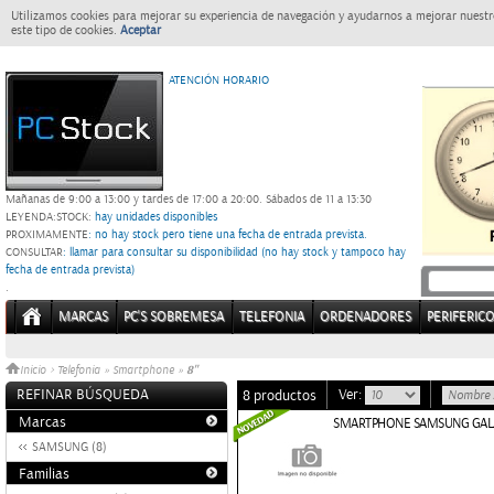
Utilizamos cookies para mejorar su experiencia de navegación y ayudarnos a mejorar nuestro
este tipo de cookies.
Aceptar
ATENCIÓN HORARIO
Mañanas de 9:00 a 13:00 y tardes de 17:00 a 20:00.
Sábados de 11 a 13:30
LEYENDA:
STOCK:
hay unidades disponibles
PROXIMAMENTE
: no hay stock pero tiene una fecha de entrada prevista.
CONSULTAR
: llamar para consultar su disponibilidad (no hay stock y tampoco hay
fecha de entrada prevista)
.
MARCAS
PC'S SOBREMESA
TELEFONIA
ORDENADORES
PERIFERIC
8"
Inicio
>
Telefonia
»
Smartphone
»
REFINAR BÚSQUEDA
Ver:
8 productos
Marcas
SMARTPHONE SAMSUNG GALAX
SAMSUNG (8)
Familias