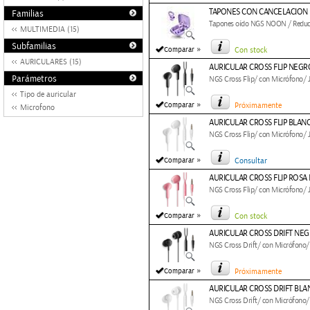
TAPONES CON CANCELACION
Familias
Tapones oído NGS NOON / Reducci
MULTIMEDIA (15)
Subfamilias
»
Comparar
Con stock
AURICULARES (15)
AURICULAR CROSS FLIP NEGR
Parámetros
NGS Cross Flip/ con Micrófono/ J
Tipo de auricular
»
Comparar
Próximamente
Microfono
AURICULAR CROSS FLIP BLAN
NGS Cross Flip/ con Micrófono/ J
»
Comparar
Consultar
AURICULAR CROSS FLIP ROSA
NGS Cross Flip/ con Micrófono/ J
»
Comparar
Con stock
AURICULAR CROSS DRIFT NE
NGS Cross Drift/ con Micrófono/ 
»
Comparar
Próximamente
AURICULAR CROSS DRIFT BL
NGS Cross Drift/ con Micrófono/ 