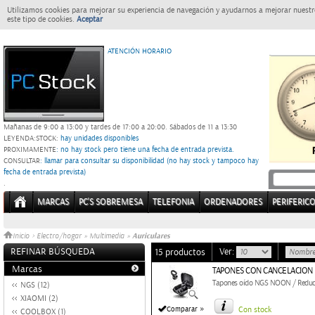
Utilizamos cookies para mejorar su experiencia de navegación y ayudarnos a mejorar nuestro
este tipo de cookies.
Aceptar
ATENCIÓN HORARIO
Mañanas de 9:00 a 13:00 y tardes de 17:00 a 20:00.
Sábados de 11 a 13:30
LEYENDA:
STOCK:
hay unidades disponibles
PROXIMAMENTE
: no hay stock pero tiene una fecha de entrada prevista.
CONSULTAR
: llamar para consultar su disponibilidad (no hay stock y tampoco hay
fecha de entrada prevista)
.
MARCAS
PC'S SOBREMESA
TELEFONIA
ORDENADORES
PERIFERIC
Auriculares
Inicio
>
Electro/hogar
»
Multimedia
»
REFINAR BÚSQUEDA
Ver:
15 productos
Marcas
TAPONES CON CANCELACION
Tapones oído NGS NOON / Reducci
NGS (12)
XIAOMI (2)
»
Comparar
Con stock
COOLBOX (1)