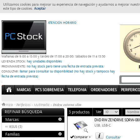
Utilizamos cookies para mejorar su experiencia de navegación y ayudarnos a mejorar nuestro
este tipo de cookies.
Aceptar
ATENCIÓN HORARIO
Mañanas de 9:00 a 13:00 y tardes de 17:00 a 20:00.
Sábados de 11 a 13:30
LEYENDA:
STOCK:
hay unidades disponibles
PROXIMAMENTE
: no hay stock pero tiene una fecha de entrada prevista.
CONSULTAR
: llamar para consultar su disponibilidad (no hay stock y tampoco hay
fecha de entrada prevista)
.
MARCAS
PC'S SOBREMESA
TELEFONIA
ORDENADORES
PERIFERIC
Dvdrw externo slim
Inicio
>
Perifericos
»
Multimedia
»
REFINAR BÚSQUEDA
Ver:
3 productos
Marcas
DVD RW ZENDRIVE SDRW-08U
USB, USB-C
ASUS (3)
Familias
»
Comparar
Consultar