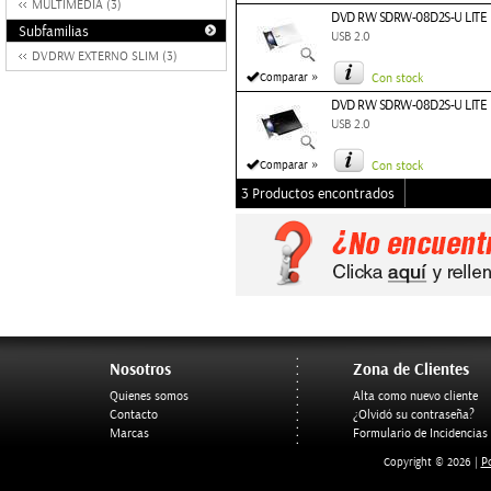
MULTIMEDIA (3)
DVD RW SDRW-08D2S-U LITE
Subfamilias
USB 2.0
DVDRW EXTERNO SLIM (3)
»
Comparar
Con stock
DVD RW SDRW-08D2S-U LITE
USB 2.0
»
Comparar
Con stock
3 Productos encontrados
Nosotros
Zona de Clientes
Quienes somos
Alta como nuevo cliente
Contacto
¿Olvidó su contraseña?
Marcas
Formulario de Incidencias
Po
Copyright © 2026 |