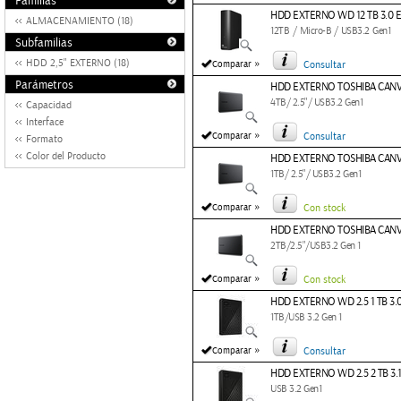
Familias
HDD EXTERNO WD 12 TB 3.0
ALMACENAMIENTO (18)
12TB / Micro-B / USB3.2 Gen1
Subfamilias
»
HDD 2,5" EXTERNO (18)
Comparar
Consultar
Parámetros
HDD EXTERNO TOSHIBA CANVIO
4TB/ 2.5"/ USB3.2 Gen1
Capacidad
Interface
»
Comparar
Consultar
Formato
Color del Producto
HDD EXTERNO TOSHIBA CANVIO
1TB/ 2.5"/ USB3.2 Gen1
»
Comparar
Con stock
HDD EXTERNO TOSHIBA CANVIO
2TB/2.5"/USB3.2 Gen 1
»
Comparar
Con stock
HDD EXTERNO WD 2.5 1 TB 3
1TB/USB 3.2 Gen 1
»
Comparar
Consultar
HDD EXTERNO WD 2.5 2 TB 3
USB 3.2 Gen1