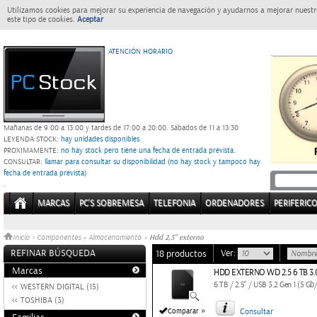
Utilizamos cookies para mejorar su experiencia de navegación y ayudarnos a mejorar nuestro
este tipo de cookies.
Aceptar
ATENCIÓN HORARIO
Mañanas de 9:00 a 13:00 y tardes de 17:00 a 20:00.
Sábados de 11 a 13:30
LEYENDA:
STOCK:
hay unidades disponibles
PROXIMAMENTE
: no hay stock pero tiene una fecha de entrada prevista.
CONSULTAR
: llamar para consultar su disponibilidad (no hay stock y tampoco hay
fecha de entrada prevista)
.
MARCAS
PC'S SOBREMESA
TELEFONIA
ORDENADORES
PERIFERIC
Hdd 2,5" externo
Inicio
>
Componentes
»
Almacenamiento
»
REFINAR BÚSQUEDA
Ver:
18 productos
Marcas
HDD EXTERNO WD 2.5 6 TB 3
6 TB / 2.5" / USB 3.2 Gen 1 (5 Gb
WESTERN DIGITAL (15)
TOSHIBA (3)
»
Comparar
Consultar